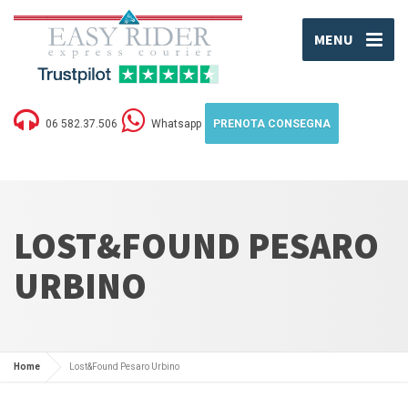
MENU
06 582.37.506
Whatsapp
PRENOTA CONSEGNA
LOST&FOUND PESARO
URBINO
Home
Lost&Found Pesaro Urbino