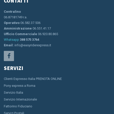
CONTATTI
Centralino
06.87181749 r.a.
Operativo
06.582.37.506
Amministrazione
06.551.41.17
Ufficio Commerciale
06.920.80.865
Whatsapp
388 575 3764
Email:
info@easyriderexpress.it
SERVIZI
Clienti Espresso Italia PRENOTA ONLINE
Pony express a Roma
Servizio Italia
Servizio Internazionale
Fattorino Fiduciario
Servizi Postali