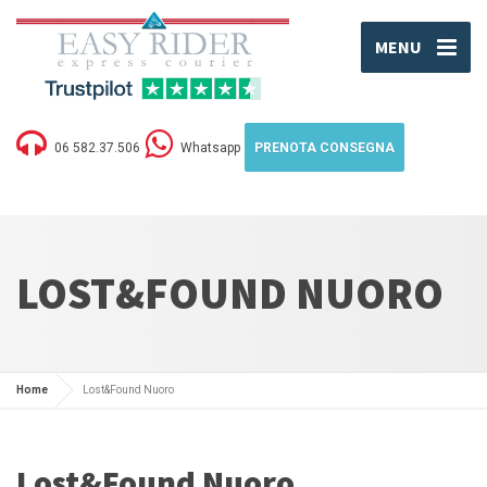
MENU
06 582.37.506
Whatsapp
PRENOTA CONSEGNA
LOST&FOUND NUORO
Home
Lost&Found Nuoro
Lost&Found Nuoro