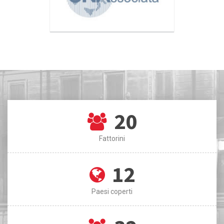
20
Fattorini
12
Paesi coperti