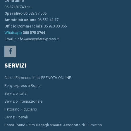
Centralino
06.87181749 r.a.
Operativo
06.582.37.506
Amministrazione
06.551.41.17
Ufficio Commerciale
06.920.80.865
Whatsapp
388 575 3764
Email:
info@easyriderexpress.it
SERVIZI
Clienti Espresso Italia PRENOTA ONLINE
Pony express a Roma
Servizio Italia
Servizio Internazionale
Fattorino Fiduciario
Servizi Postali
Lost&Found Ritiro Bagagli smarriti Aeroporto di Fiumicino