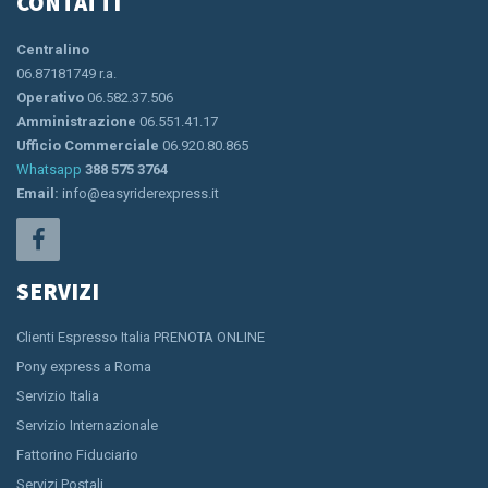
CONTATTI
Centralino
06.87181749 r.a.
Operativo
06.582.37.506
Amministrazione
06.551.41.17
Ufficio Commerciale
06.920.80.865
Whatsapp
388 575 3764
Email:
info@easyriderexpress.it
SERVIZI
Clienti Espresso Italia PRENOTA ONLINE
Pony express a Roma
Servizio Italia
Servizio Internazionale
Fattorino Fiduciario
Servizi Postali