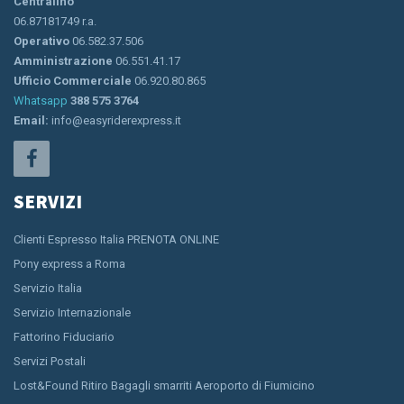
Centralino
06.87181749 r.a.
Operativo
06.582.37.506
Amministrazione
06.551.41.17
Ufficio Commerciale
06.920.80.865
Whatsapp
388 575 3764
Email:
info@easyriderexpress.it
SERVIZI
Clienti Espresso Italia PRENOTA ONLINE
Pony express a Roma
Servizio Italia
Servizio Internazionale
Fattorino Fiduciario
Servizi Postali
Lost&Found Ritiro Bagagli smarriti Aeroporto di Fiumicino