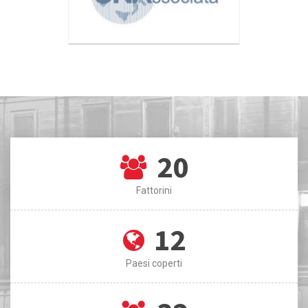
20
Fattorini
12
Paesi coperti