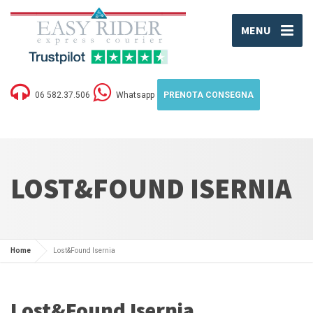
MENU
06 582.37.506
Whatsapp
PRENOTA CONSEGNA
LOST&FOUND ISERNIA
Home
Lost&Found Isernia
Lost&Found Isernia