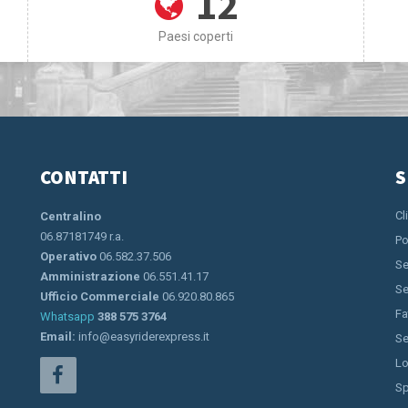
12
Paesi coperti
CONTATTI
S
Cl
Centralino
06.87181749 r.a.
Po
Operativo
06.582.37.506
Se
Amministrazione
06.551.41.17
Se
Ufficio Commerciale
06.920.80.865
Fa
Whatsapp
388 575 3764
Email:
info@easyriderexpress.it
Se
Lo
Sp