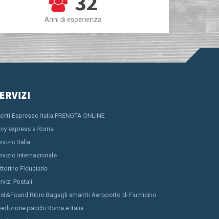
32
Anni di esperienza
ERVIZI
ienti Espresso Italia PRENOTA ONLINE
ny express a Roma
rvizio Italia
rvizio Internazionale
ttorino Fiduciario
rvizi Postali
st&Found Ritiro Bagagli smarriti Aeroporto di Fiumicino
edizione pacchi Roma e Italia