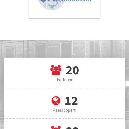
20
Fattorini
12
Paesi coperti