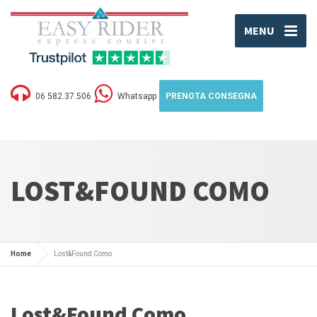
MENU
06 582.37.506
Whatsapp
PRENOTA CONSEGNA
LOST&FOUND COMO
Home
Lost&Found Como
Lost&Found Como