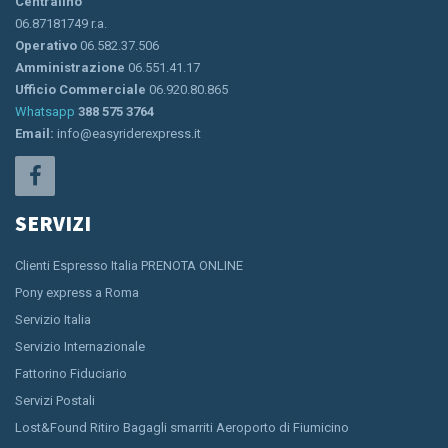
Centralino
06.87181749 r.a.
Operativo
06.582.37.506
Amministrazione
06.551.41.17
Ufficio Commerciale
06.920.80.865
Whatsapp
388 575 3764
Email:
info@easyriderexpress.it
SERVIZI
Clienti Espresso Italia PRENOTA ONLINE
Pony express a Roma
Servizio Italia
Servizio Internazionale
Fattorino Fiduciario
Servizi Postali
Lost&Found Ritiro Bagagli smarriti Aeroporto di Fiumicino